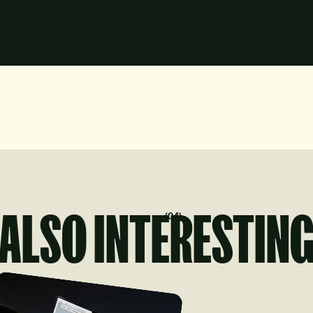
?
ALSO INTERESTIN
(
04
)