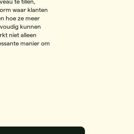
eau te tillen,
form waar klanten
en hoe ze meer
nvoudig kunnen
kt niet alleen
ressante manier om