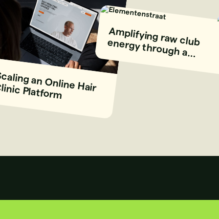
Am
plifying raw
club energy through a
stripped-back digital experience
Scaling an O
ine Hair Clinic Platform