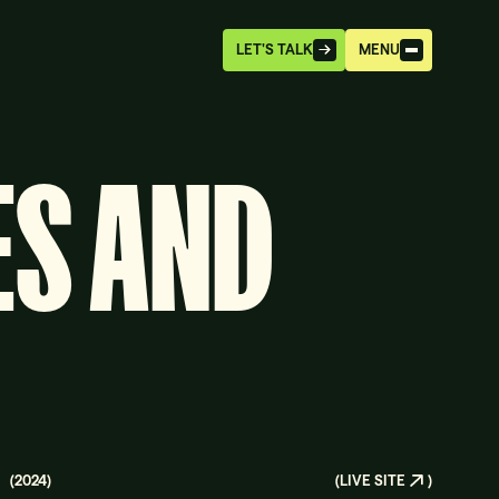
LET'S TALK
MENU
S AND
(
2024
)
(
LIVE SITE
)