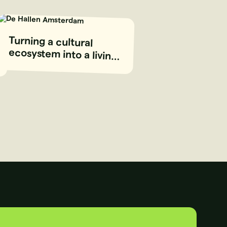
Turning a cultural
ecosystem into a living
digital platform