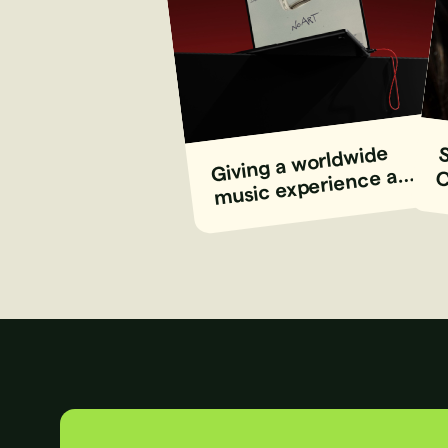
Giving a worldwide
music experience a
nl
bold new stage