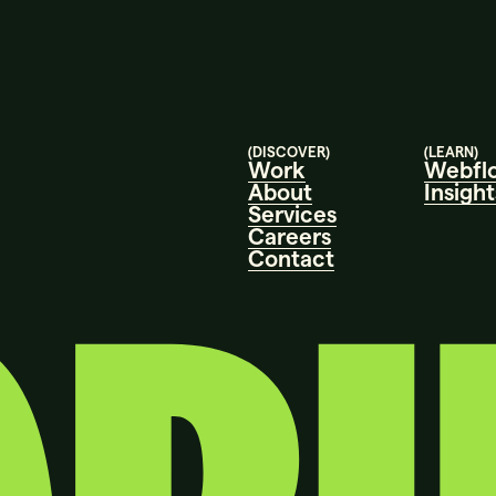
(DISCOVER)
(LEARN)
Work
Webfl
About
Insight
Services
Careers
Contact