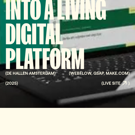
INTO A LIVING
DIGITAL
PLATFORM
(
DE HALLEN AMSTERDAM
)
(
WEBFLOW, GSAP, MAKE.COM
)
(
2025
)
(
LIVE SITE
)