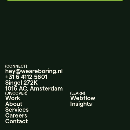
LET’S
TALK.
(CONNECT)
hey@weareboring.nl
+31 6 4112 5601
Singel 272K
1016 AC, Amsterdam
(DISCOVER)
(LEARN)
Work
Webflow
About
Insights
Services
Careers
Contact