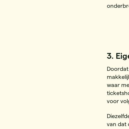
onderbr
3.
Eig
Doordat 
makkelij
waar me
ticketsh
voor vol
Diezelfd
van dat 