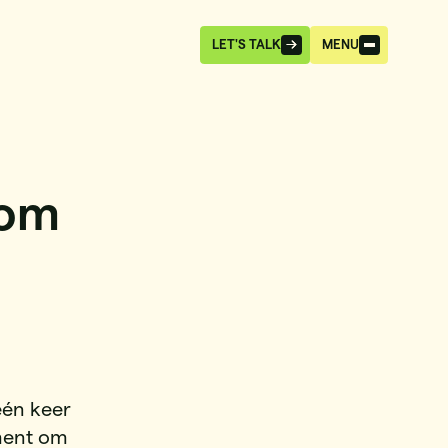
LET'S TALK
MENU
tom
één keer
oment om