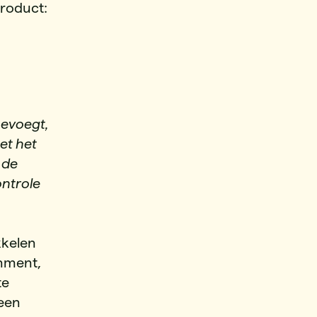
product:
evoegt,
met het
 de
ontrole
kkelen
inment,
te
 een