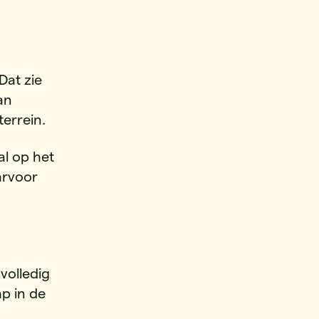
Dat zie
an
terrein.
al op het
arvoor
volledig
ap in de