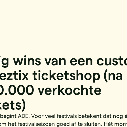
ig wins van een cus
ztix ticketshop (na
0.000 verkochte
kets)
egint ADE. Voor veel festivals betekent dat nog 
om het festivalseizoen goed af te sluiten. Hét m