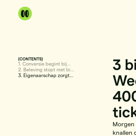
(CONTENTS)
3 b
1. Conversie begint bij
vertrouwen
2. Beleving stopt niet bij
Wee
het afrekenen
3. Eigenaarschap zorgt
voor inzicht
40
tic
Morgen b
knallen 