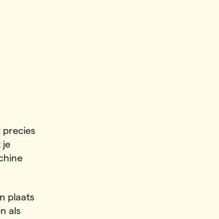
t precies
 je
chine
n plaats
n als