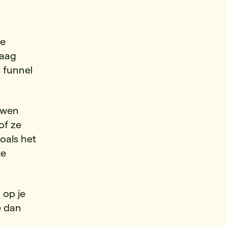
de
laag
s funnel
ouwen
of ze
oals het
te
 op je
e dan