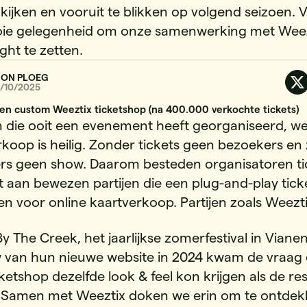
 kijken en vooruit te blikken op volgend seizoen. 
ie gelegenheid om onze samenwerking met Weez
ight te zetten.
ION PLOEG
1/10/2025
 die ooit een evenement heeft georganiseerd, we
rkoop is heilig. Zonder tickets geen bezoekers en
rs geen show. Daarom besteden organisatoren ti
t aan bewezen partijen die een plug-and-play tic
n voor online kaartverkoop. Partijen zoals Weezti
y The Creek, het jaarlijkse zomerfestival in Vianen
 van hun nieuwe website in 2024 kwam de vraag o
cketshop dezelfde look & feel kon krijgen als de re
. Samen met Weeztix doken we erin om te ontde