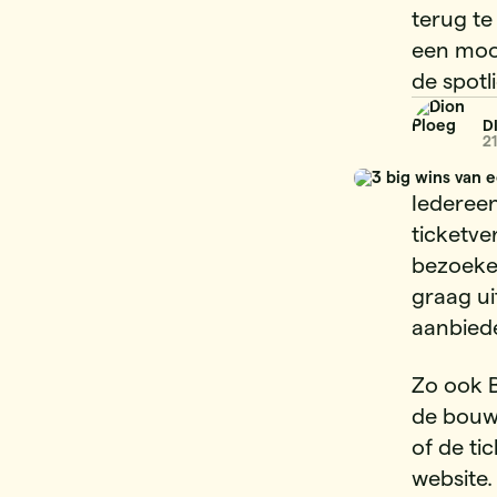
terug te
een moo
de spotl
D
2
Iedereen
ticketve
bezoeke
graag ui
aanbiede
Zo ook B
de bouw
of de ti
website