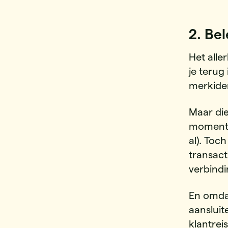
2.
Bel
Het alle
je terug
merkiden
Maar die
moment d
al). Toc
transact
verbind
En omdat
aansluit
klantrei