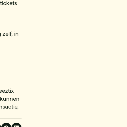
tickets
zelf, in
eeztix
r kunnen
nsactie,