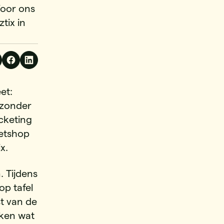
Voor ons
tix in
et:
 zonder
cketing
ketshop
x.
. Tijdens
p tafel
st van de
kken wat