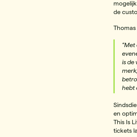
mogelijk
de cust
Thomas 
“Met 
even
is de
merk,
betro
hebt o
Sindsdie
en optim
This Is
tickets 