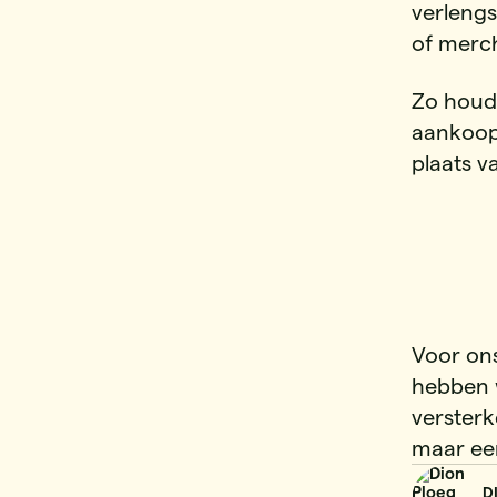
verlengs
of merc
Zo houd 
aankoopp
plaats v
Voor on
hebben 
versterk
maar ee
D