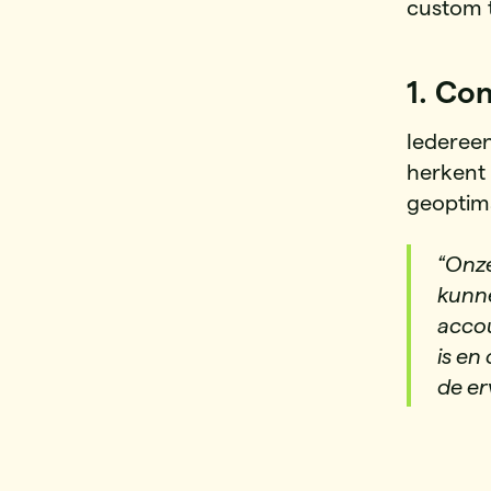
custom 
1. Co
Iedereen
herkent 
geoptima
“Onze
kunne
accou
is en
de er