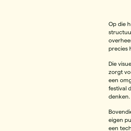
Op die 
structuu
overheen
precies 
Die visu
zorgt vo
een omge
festival
denken.
Bovendie
eigen pu
een tech