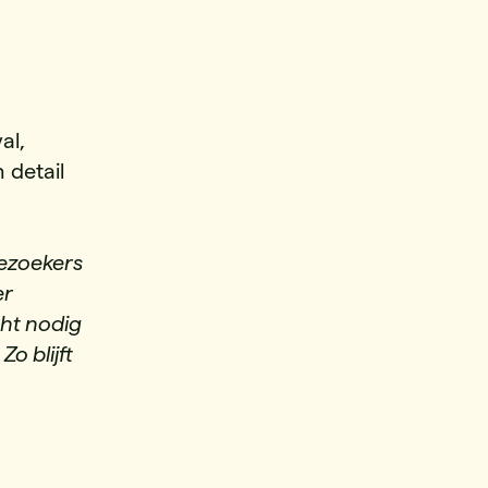
al,
 detail
Bezoekers
er
cht nodig
o blijft