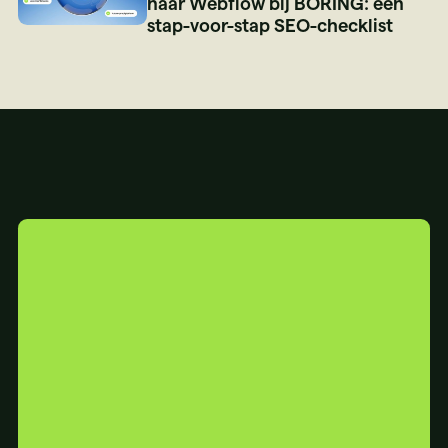
naar Webflow bij BORING: een
stap-voor-stap SEO-checklist
YOUR
WEBSITE
IS...
BORING?