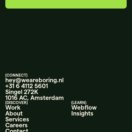
LET’S
TALK.
(CONNECT)
hey@weareboring.nl
+31 6 4112 5601
Singel 272K
1016 AC, Amsterdam
(DISCOVER)
(LEARN)
Work
Webflow
About
Insights
Services
Careers
Contact