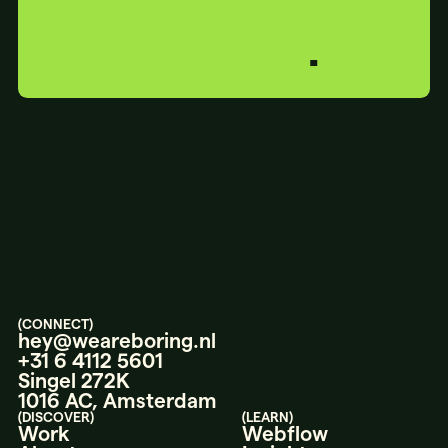
PERFECT.
LET’S
TALK.
(CONNECT)
hey@weareboring.nl
+31 6 4112 5601
Singel 272K
1016 AC, Amsterdam
(DISCOVER)
(LEARN)
Work
Webflow