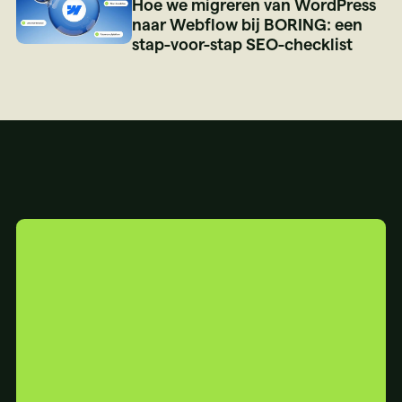
Hoe we migreren van WordPress
naar Webflow bij BORING: een
stap-voor-stap SEO-checklist
YOUR
WEBSITE
IS...
BORING?